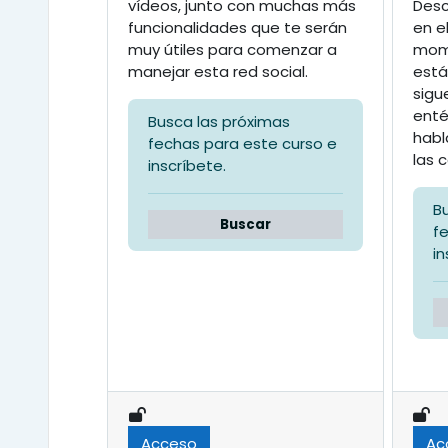
vídeos, junto con muchas más
Desc
funcionalidades que te serán
en e
muy útiles para comenzar a
mome
manejar esta red social.
está
sigu
enté
Busca las próximas
habl
fechas para este curso e
las 
inscríbete.
B
Buscar
f
in
Acceso
Ac