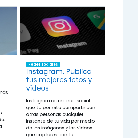
Redes sociales
Instagram. Publica
tus mejores fotos y
vídeos
 más
Instagram es una red social
que te permite compartir con
s
otras personas cualquier
da.
instante de tu vida por medio
a
de las imágenes y los vídeos
que captures con tu