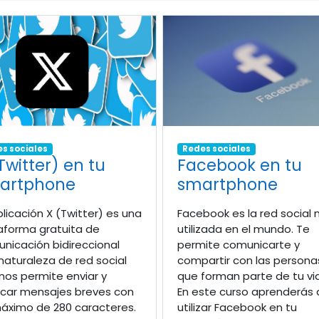
Redes sociales
s sociales
Facebook en tu
Twitter) en tu
smartphone
artphone
Facebook es la red social
plicación X (Twitter) es una
utilizada en el mundo. Te
aforma gratuita de
permite comunicarte y
nicación bidireccional
compartir con las persona
naturaleza de red social
que forman parte de tu vi
nos permite enviar y
En este curso aprenderás 
icar mensajes breves con
utilizar Facebook en tu
áximo de 280 caracteres.