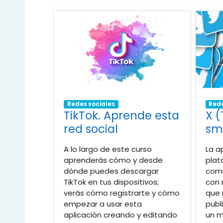
Redes sociales
Rede
TikTok. Aprende esta
X (
red social
sm
A lo largo de este curso
La a
aprenderás cómo y desde
plat
dónde puedes descargar
comu
TikTok en tus dispositivos;
con 
verás cómo registrarte y cómo
que 
empezar a usar esta
publ
aplicación creando y editando
un m