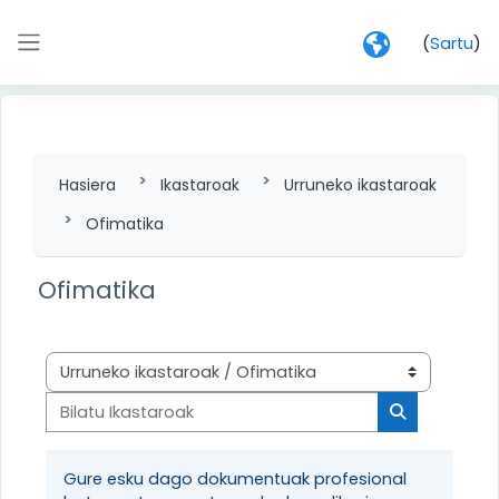
Joan eduki nagusira zuzenean
(
Sartu
)
Alboko panela
Hasiera
Ikastaroak
Urruneko ikastaroak
Ofimatika
Ofimatika
Ikastaro-kategoriak
Bilatu Ikastaroak
Bilatu Ikasta
Gure esku dago dokumentuak profesional