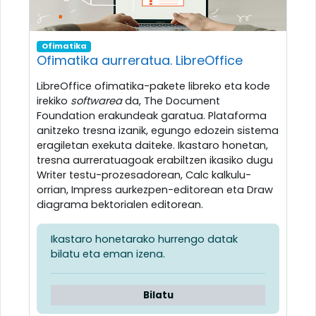
Ofimatika
Ofimatika aurreratua. LibreOffice
LibreOffice ofimatika-pakete libreko eta kode
irekiko
softwarea
da, The Document
Foundation erakundeak garatua. Plataforma
anitzeko tresna izanik, egungo edozein sistema
eragiletan exekuta daiteke. Ikastaro honetan,
tresna aurreratuagoak erabiltzen ikasiko dugu
Writer testu-prozesadorean, Calc kalkulu-
orrian, Impress aurkezpen-editorean eta Draw
diagrama bektorialen editorean.
Ikastaro honetarako hurrengo datak
bilatu eta eman izena.
Bilatu