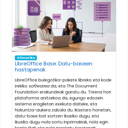
Ofimatika
LibreOffice Base. Datu-baseen
hastapenak
LibreOffice bulegotika-pakete libreko eta kode
irekiko
softwarea
da, eta The Document
Foundation erakundeak garatu du. Tresna hori
plataforma anitzekoa da, egungo edozein
sistema eragiletan exekuta daiteke, eta
hizkuntza-aukera zabala du. Ikastaro honetan,
datu-base bat sortzen ikasiko dugu, eta
ikusiko dugu nola sortu inprimakiak, nola egin
kontsultak eta nola prestatu txostenak.