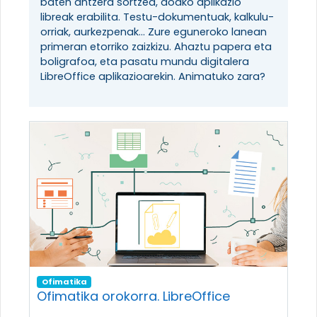
baten antzera sortzea, doako aplikazio
libreak erabilita. Testu-dokumentuak, kalkulu-
orriak, aurkezpenak... Zure eguneroko lanean
primeran etorriko zaizkizu. Ahaztu papera eta
boligrafoa, eta pasatu mundu digitalera
LibreOffice aplikazioarekin. Animatuko zara?
Ofimatika
Ofimatika orokorra. LibreOffice