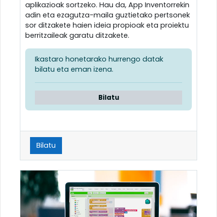
aplikazioak sortzeko. Hau da, App Inventorrekin
adin eta ezagutza-maila guztietako pertsonek
sor ditzakete haien ideia propioak eta proiektu
berritzaileak garatu ditzakete.
Ikastaro honetarako hurrengo datak
bilatu eta eman izena.
Bilatu
Bilatu