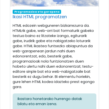
Programazioa eta garapena
Ikasi HTML programatzen
HTML edozein webguneren bizkarrezurra da.
HTMLrik gabe, web-orri bat formaturik gabeko
testua baino ez litzateke izango, egiturarik
gabe, irudirik gabe eta nabigatzeko loturarik
gabe. HTML ikastea funtsezko abiapuntua da
web-garapenean jardun nahi duen
edonorentzat, edo, besterik gabe,
programazioak nola funtzionatzen duen
hobeto ulertu nahi duen edonorentzat; testu-
editore sinple bat eta web-nabigatzaile bat
besterik ez dugu behar. Bi elementu horiekin,
gure lehen HTML kodea idazteko prest egongo
gara.
Ikastaro honetarako hurrengo datak
bilatu eta eman izena.