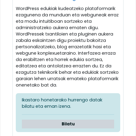
WordPress edukiak kudeatzeko plataformarik
ezagunena da munduan eta webguneak erraz
eta modu intuitiboan sortzeko eta
administratzeko aukera ematen digu.
WordPressek txantiloien eta pluginen aukera
zabala eskaintzen digu proiektu bakoitza
pertsonalizatzeko, blog errazetatik hasi eta
webgune konplexuetaraino. Interfazea erraza
da erabiltzen eta horrek edukia sortzea,
editatzea eta antolatzea errazten du. Ez da
ezagutza teknikorik behar eta edukiak sortzeko
garaian lehen urratsak emateko plataformarik
onenetako bat da.
Ikastaro honetarako hurrengo datak
bilatu eta eman izena.
Bilatu