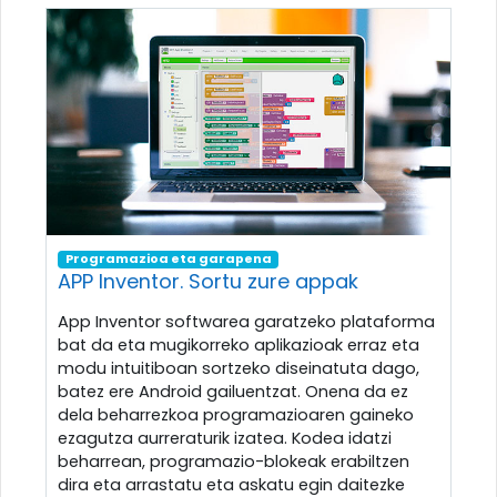
Programazioa eta garapena
APP Inventor. Sortu zure appak
App Inventor softwarea garatzeko plataforma
bat da eta mugikorreko aplikazioak erraz eta
modu intuitiboan sortzeko diseinatuta dago,
batez ere Android gailuentzat. Onena da ez
dela beharrezkoa programazioaren gaineko
ezagutza aurreraturik izatea. Kodea idatzi
beharrean, programazio-blokeak erabiltzen
dira eta arrastatu eta askatu egin daitezke