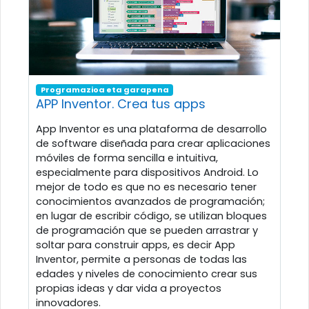
Programazioa eta garapena
APP Inventor. Crea tus apps
App Inventor es una plataforma de desarrollo
de software diseñada para crear aplicaciones
móviles de forma sencilla e intuitiva,
especialmente para dispositivos Android. Lo
mejor de todo es que no es necesario tener
conocimientos avanzados de programación;
en lugar de escribir código, se utilizan bloques
de programación que se pueden arrastrar y
soltar para construir apps, es decir App
Inventor, permite a personas de todas las
edades y niveles de conocimiento crear sus
propias ideas y dar vida a proyectos
innovadores.