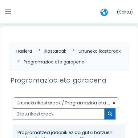
Joan eduki nagusira zuzenean
(
Sartu
)
Alboko panela
Hasiera
Ikastaroak
Urruneko ikastaroak
Programazioa eta garapena
Programazioa eta garapena
Ikastaro-kategoriak
Bilatu Ikastaroak
Bilatu Ikasta
Programatzea jadanik ez da gutxi batzuen