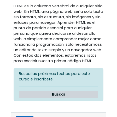
HTML es la columna vertebral de cualquier sitio
web. Sin HTML, una página web sería solo texto
sin formato, sin estructura, sin imágenes y sin
enlaces para navegar. Aprender HTML es el
punto de partida esencial para cualquier
persona que quiera dedicarse al desarrollo
web, o simplemente comprender mejor como
funciona la programación; solo necesitamoss
un editor de texto simple y un navegador web.
Con estos dos elementos, estaremos listos
para escribir nuestro primer código HTML.
Busca las próximas fechas para este
curso e inscríbete.
Buscar