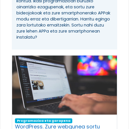
kontua. Ikasi programazioari buruzko
oinarrizko ezagupenak, eta sortu zure
bideojokoak eta zure smartphonerako APPak
modu erraz eta dibertigarrian. Harritu egingo
zara lortutako emaitzekin. Sortu nahi duzu
zure lehen APPa eta zure smartphonean
instalatu?
Programazioa eta garapena
WordPress. Zure webgunea sortu