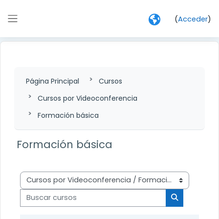
Salta al contenido principal
(
Acceder
)
Panel lateral
Página Principal
Cursos
Cursos por Videoconferencia
Formación básica
Formación básica
Categorías
Buscar cursos
Buscar curs