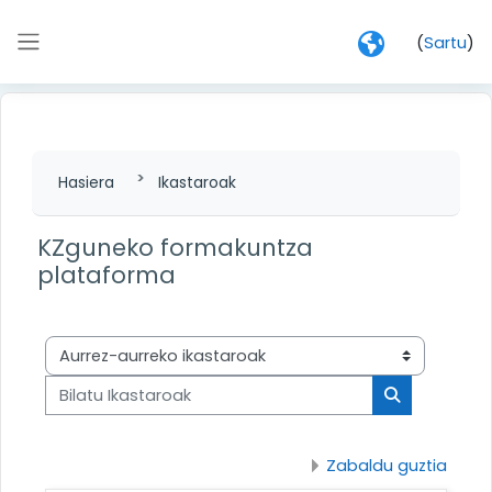
Joan eduki nagusira zuzenean
(
Sartu
)
Alboko panela
Hasiera
Ikastaroak
KZguneko formakuntza
plataforma
Ikastaro-kategoriak
Bilatu Ikastaroak
Bilatu Ikasta
Zabaldu guztia