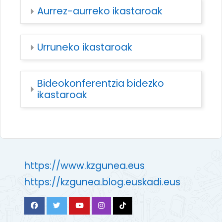
Aurrez-aurreko ikastaroak
Urruneko ikastaroak
Bideokonferentzia bidezko
ikastaroak
https://www.kzgunea.eus
https://kzgunea.blog.euskadi.eus