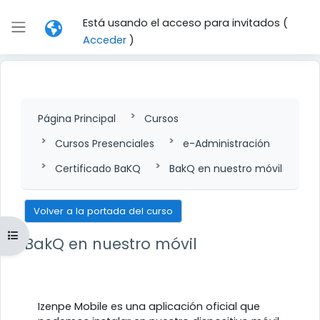
Salta al contenido principal
Está usando el acceso para invitados (
Panel lateral
Acceder
)
Página Principal
Cursos
Cursos Presenciales
e-Administración
Certificado BaKQ
BakQ en nuestro móvil
Volver a la portada del curso
Abrir índice del curso
BakQ en nuestro móvil
Perfilado de sección
Izenpe Mobile es una aplicación oficial que