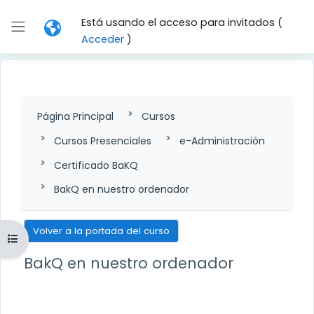
Salta al contenido principal
Está usando el acceso para invitados (
Panel lateral
Acceder
)
Página Principal
Cursos
Cursos Presenciales
e-Administración
Certificado BaKQ
BakQ en nuestro ordenador
Volver a la portada del curso
Abrir índice del curso
BakQ en nuestro ordenador