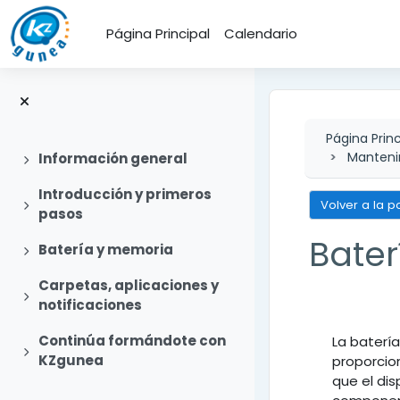
Salta al contenido principal
Página Principal
Calendario
Página Princ
Mantenim
Expandir
Información general
Introducción y primeros
Expandir
Volver a la p
pasos
Bate
Expandir
Batería y memoria
Carpetas, aplicaciones y
Expandir
notificaciones
Perfi
Continúa formándote con
La baterí
Expandir
KZgunea
proporcio
que el di