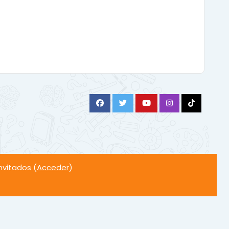
vitados (
Acceder
)