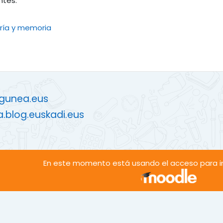
tes.
Libro
ría y memoria
zgunea.eus
a.blog.euskadi.eus
En este momento está usando el acceso para in