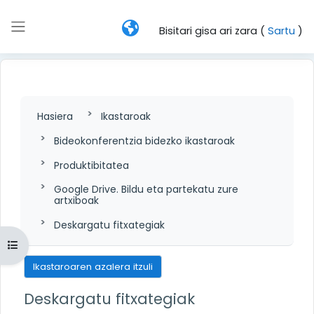
Joan eduki nagusira zuzenean
Bisitari gisa ari zara (
Sartu
)
Alboko panela
Hasiera
Ikastaroak
Bideokonferentzia bidezko ikastaroak
Produktibitatea
Google Drive. Bildu eta partekatu zure
artxiboak
Deskargatu fitxategiak
Zabaldu ikastaroaren aurkibidea
Ikastaroaren azalera itzuli
Deskargatu fitxategiak