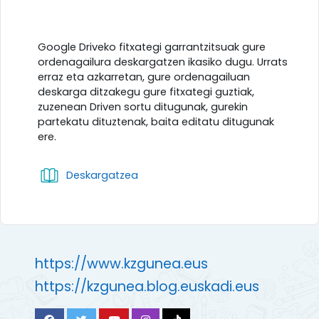
Atalaren laburpena
Google Driveko fitxategi garrantzitsuak gure
ordenagailura deskargatzen ikasiko dugu. Urrats
erraz eta azkarretan, gure ordenagailuan
deskarga ditzakegu gure fitxategi guztiak,
zuzenean Driven sortu ditugunak, gurekin
partekatu dituztenak, baita editatu ditugunak
ere.
Liburua
Deskargatzea
https://www.kzgunea.eus
https://kzgunea.blog.euskadi.eus