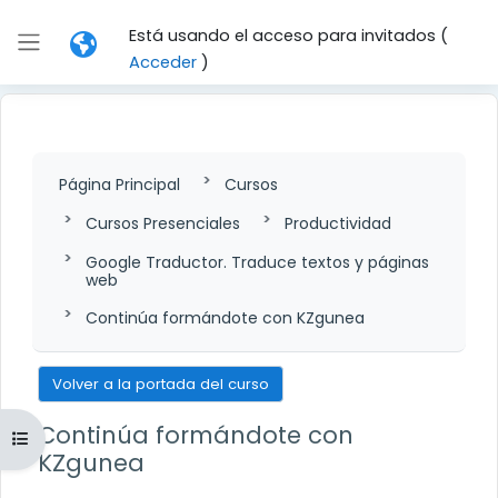
Salta al contenido principal
Está usando el acceso para invitados (
Panel lateral
Acceder
)
Página Principal
Cursos
Cursos Presenciales
Productividad
Google Traductor. Traduce textos y páginas
web
Continúa formándote con KZgunea
Volver a la portada del curso
Continúa formándote con
Abrir índice del curso
KZgunea