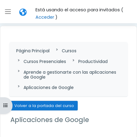
Salta al contenido principal
Está usando el acceso para invitados (
Panel lateral
Acceder
)
Página Principal
Cursos
Cursos Presenciales
Productividad
Aprende a gestionarte con las aplicaciones
de Google
Aplicaciones de Google
Abrir índice del curso
Volver a la portada del curso
Aplicaciones de Google