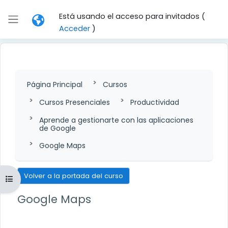
Salta al contenido principal
Está usando el acceso para invitados (
Panel lateral
Acceder
)
Página Principal
Cursos
Cursos Presenciales
Productividad
Aprende a gestionarte con las aplicaciones
de Google
Google Maps
Volver a la portada del curso
Abrir índice del curso
Google Maps