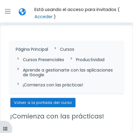
Salta al contenido principal
Está usando el acceso para invitados (
Panel lateral
Acceder
)
Página Principal
Cursos
Cursos Presenciales
Productividad
Aprende a gestionarte con las aplicaciones
de Google
¡Comienza con las prácticas!
Volver a la portada del curso
¡Comienza con las prácticas!
Abrir índice del curso