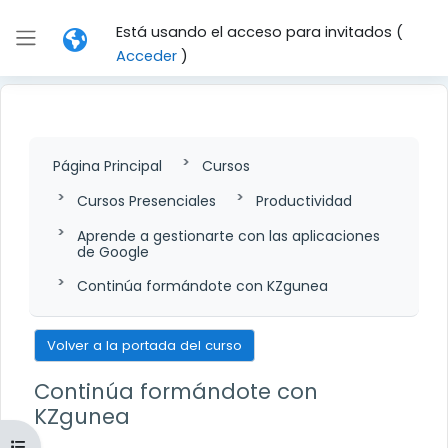
Salta al contenido principal
Está usando el acceso para invitados (
Panel lateral
Acceder
)
Página Principal
Cursos
Cursos Presenciales
Productividad
Aprende a gestionarte con las aplicaciones
de Google
Continúa formándote con KZgunea
Volver a la portada del curso
Continúa formándote con
KZgunea
Abrir índice del curso