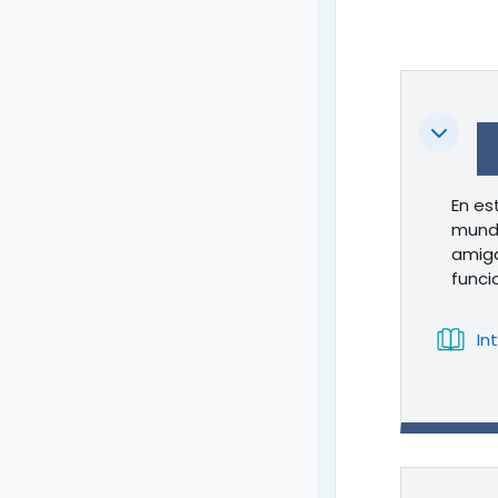
Colapsa
En es
mundo
amiga
funci
In