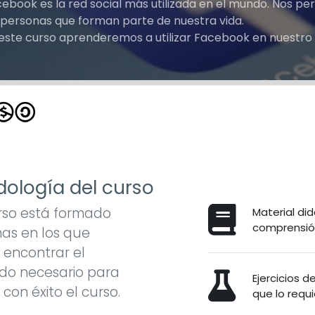
ebook es la red social más utilizada en el mundo. Nos p
 personas que forman parte de nuestra vida.
este curso aprenderemos a utilizar Facebook en nuestro
ología del curso
rso está formado
Material did
comprensión
as en los que
encontrar el
do necesario para
Ejercicios 
r con éxito el curso.
que lo requi