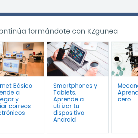
ontinúa formándote con KZgunea
r
ernet Básico.
Smartphones y
Mecano
ende a
Tablets.
Apren
egar y
Aprende a
cero
iar correos
utilizar tu
ctrónicos
dispositivo
Android