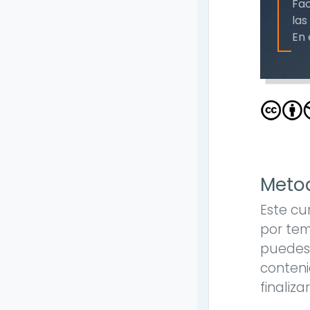
Fac
las
En 
Metod
Este cu
por tem
puedes 
conteni
finaliza