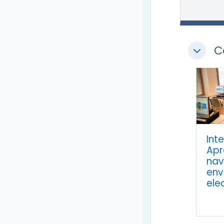
C
Colapsa
Int
Apr
nav
env
ele