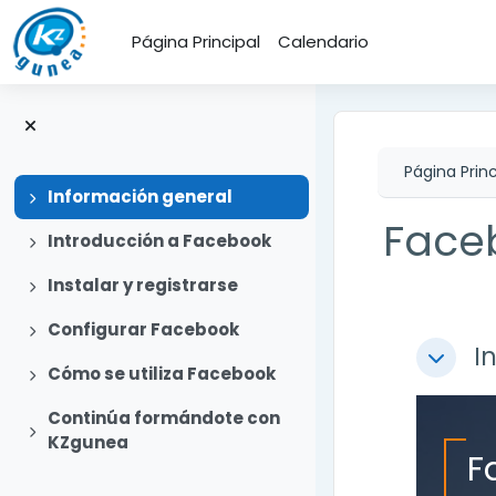
Salta al contenido principal
Página Principal
Calendario
Página Princ
Expandir
Información general
Face
Expandir
Introducción a Facebook
Expandir
Instalar y registrarse
Perfi
Expandir
Configurar Facebook
I
Colapsa
Expandir
Cómo se utiliza Facebook
Continúa formándote con
Expandir
KZgunea
F