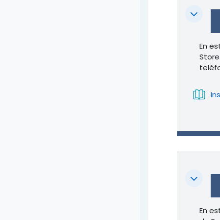
Colapsa
En es
Store
teléf
In
Colapsa
En es