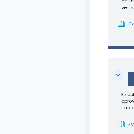
de Fa
ver n
Co
Colapsa
En es
aprov
grupo
¿C