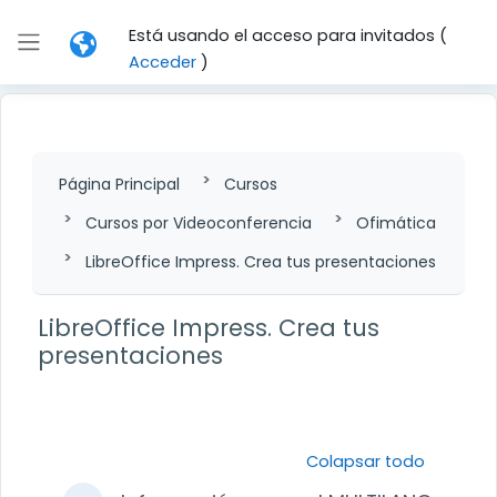
Salta al contenido principal
Está usando el acceso para invitados (
Panel lateral
Acceder
)
Página Principal
Cursos
Cursos por Videoconferencia
Ofimática
LibreOffice Impress. Crea tus presentaciones
LibreOffice Impress. Crea tus
presentaciones
Perfilado de sección
Colapsar todo