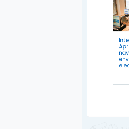
Int
Apr
nav
env
ele