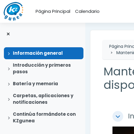
Salta al contenido principal
Página Principal
Calendario
Página Princ
Mantenim
Expandir
Información general
Introducción y primeros
Mante
Expandir
pasos
dispo
Expandir
Batería y memoria
Carpetas, aplicaciones y
Expandir
notificaciones
Perfi
Continúa formándote con
I
Expandir
Colapsa
KZgunea