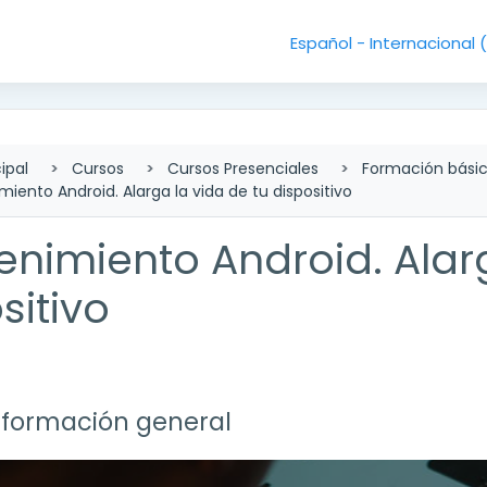
Español - Internacional ‎
ipal
Cursos
Cursos Presenciales
Formación bási
iento Android. Alarga la vida de tu dispositivo
nimiento Android. Alarg
sitivo
lado de sección
nformación general
r