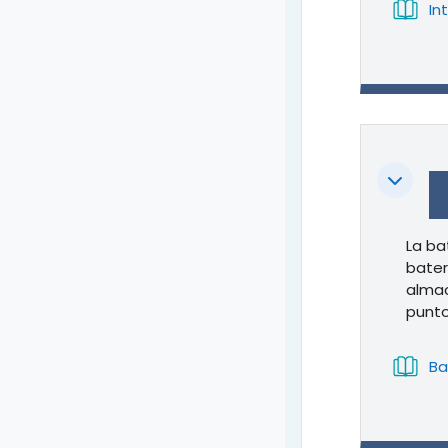
In
Colapsa
La ba
bater
almac
punto
Ba