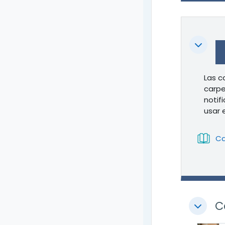
Colapsa
Las c
carpe
notif
usar 
Ca
C
Colapsa