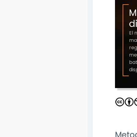
M
d
El 
man
reg
mej
bat
dis
Metod