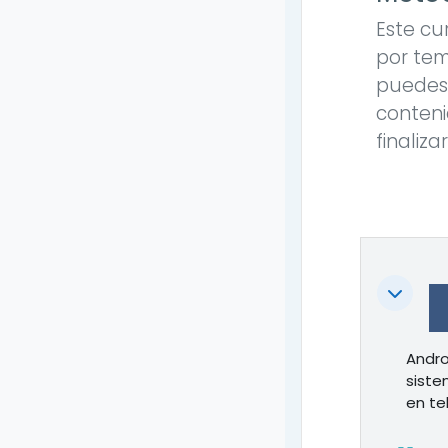
Este cu
por tem
puedes 
conteni
finaliza
Colapsa
Andro
siste
en te