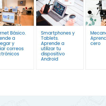
ernet Básico.
Smartphones y
Mecano
ende a
Tablets.
Apren
egar y
Aprende a
cero
iar correos
utilizar tu
ctrónicos
dispositivo
Android