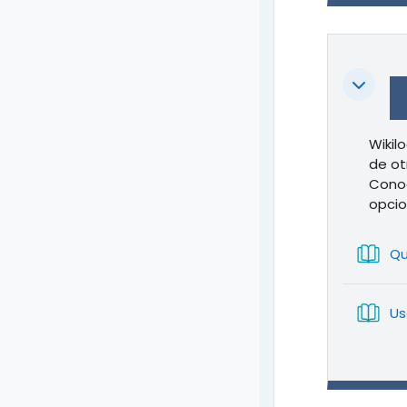
Colapsa
Wikil
de ot
Conoc
opcio
Qu
Us