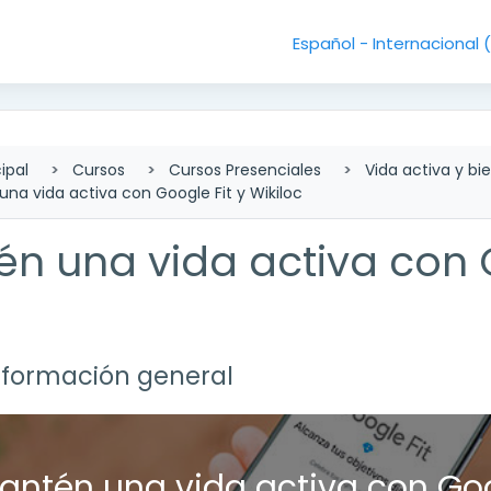
Español - Internacional ‎
ipal
Cursos
Cursos Presenciales
Vida activa y bi
na vida activa con Google Fit y Wikiloc
n una vida activa con G
lado de sección
nformación general
r
antén una vida activa con Goog