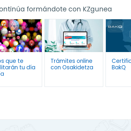
ontinúa formándote con KZgunea
r
s que te
Trámites online
Certif
litarán tu día
con Osakidetza
BakQ
ía