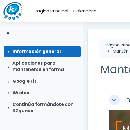
Salta al contenido principal
Página Principal
Calendario
Página Princ
Mantén u
Expandir
Información general
Aplicaciones para
Manté
Expandir
mantenerse en forma
Expandir
Google Fit
Perfi
Expandir
Wikiloc
I
Colapsa
Continúa formándote con
Expandir
KZgunea
M