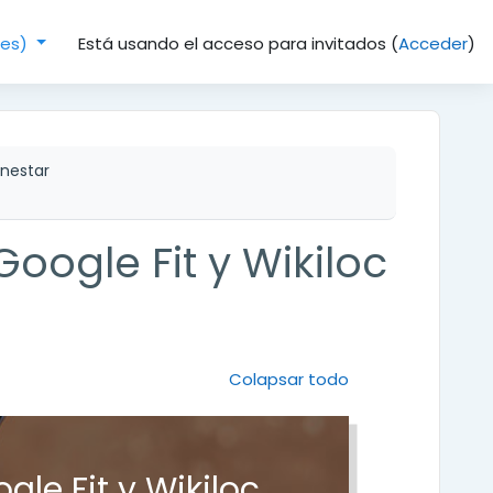
Está usando el acceso para invitados (
Acceder
)
(es)‎
enestar
oogle Fit y Wikiloc
Colapsar todo
le Fit y Wikiloc