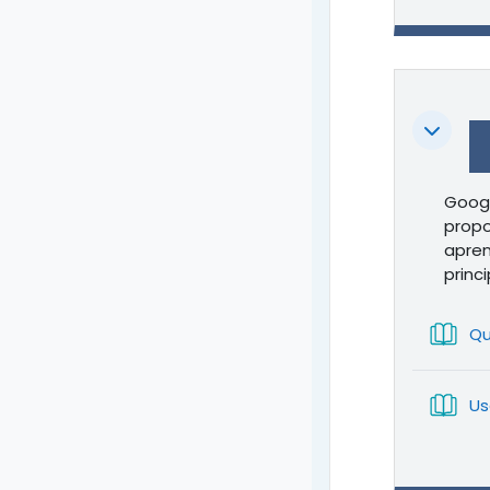
Colapsa
Googl
propo
apren
princ
Qu
Us