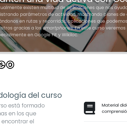
ualmente existen multitud de aplicaciones que nos ayuda
istrando parámetros de actividad, mostrando planes de
ándonos en rutas y recorridos, aplicaciones que podemo
otros gracias a los
smartphones
. En este curso veremos
ecialmente en Google Fit y Wikiloc.
ología del curso
rso está formado
Material did
comprensión
as en los que
encontrar el