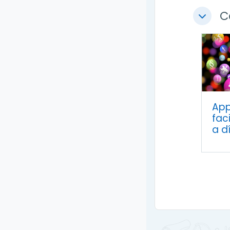
C
Colapsa
App
faci
a d