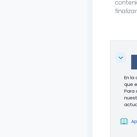
conteni
finaliza
Colapsa
En la
que e
Para 
nuest
actua
Ap