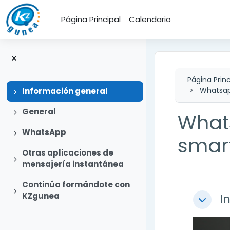
Salta al contenido principal
Página Principal
Calendario
Página Princ
Whatsap
Expandir
Información general
Expandir
General
Whats
Expandir
WhatsApp
smar
Otras aplicaciones de
Expandir
mensajería instantánea
Continúa formándote con
Perfi
Expandir
KZgunea
I
Colapsa