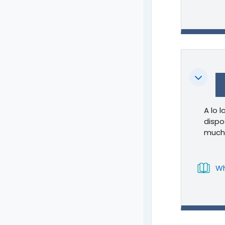
Colapsa
A lo 
dispo
mucha
W