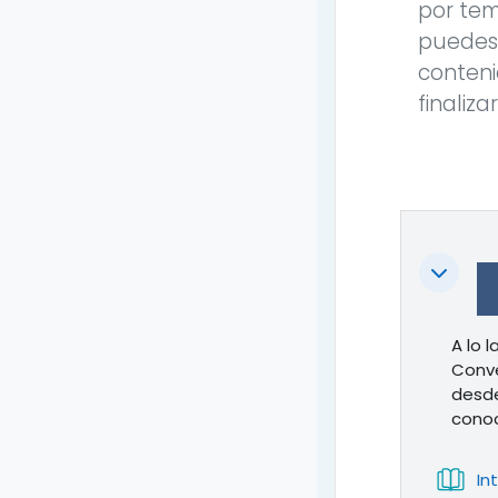
por tem
puedes 
conteni
finaliza
Colapsa
A lo 
Conve
desde
conoc
In