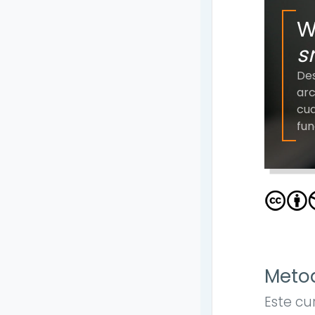
W
s
Des
arc
cua
fun
Metod
Este cu