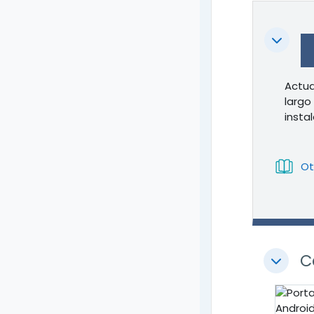
Colapsa
Actua
largo
instal
Ot
C
Colapsa