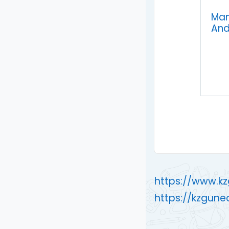
Man
And
https://www.k
https://kzgune