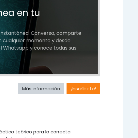
nea en tu
a instantánea. Conversa, comparte
 en cualquier momento y desde
del Whatsapp y conoce todas sus
Más información
¡Inscríbete!
áctico teórico para la correcta