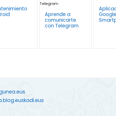
tenimiento
Aplica
roid
Aprende a
Google
comunicarte
Smart
con Telegram
zgunea.eus
a.blog.euskadi.eus