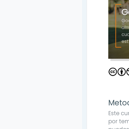
G
Goo
alm
cua
est
Metod
Este cu
por tem