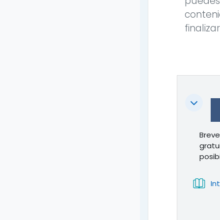
puedes 
conteni
finaliza
Colapsa
Breve
gratu
posib
In