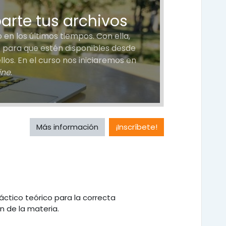
arte tus archivos
en los últimos tiempos. Con ella,
 para que estén disponibles desde
los. En el curso nos iniciaremos en
ine
.
Más información
¡Inscríbete!
áctico teórico para la correcta
 de la materia.