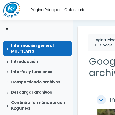
Salta al contenido principal
Página Principal
Calendario
Página Princ
Google 
Información general
Expandir
MULTILANG
Goog
Expandir
Introducción
archi
Expandir
Interfaz y funciones
Expandir
Compartiendo archivos
Expandir
Descargar archivos
Perfi
I
Colapsa
Continúa formándote con
Expandir
KZgunea