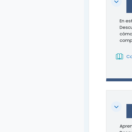
Colapsa
En es
Descu
cómo 
compa
Co
Colapsa
Apren