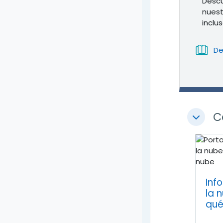
Descu
nuest
inclu
De
C
Colapsa
Inf
la 
qué