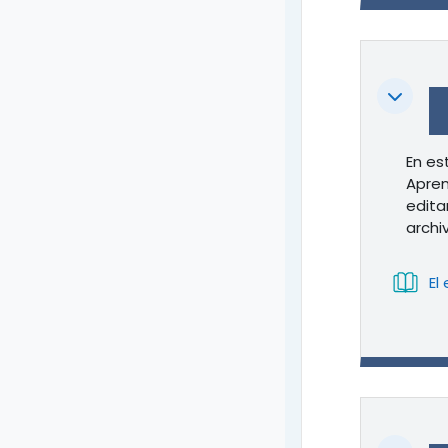
Colapsa
En es
Apren
edita
archi
El