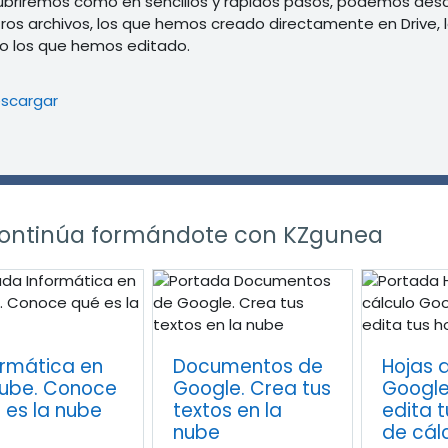
briremos cómo en sencillos y rápidos pasos, podemos des
ros archivos, los que hemos creado directamente en Drive,
so los que hemos editado.
Libro
scargar
ontinúa formándote con KZgunea
r
ormática en
Documentos de
Hojas 
nube. Conoce
Google. Crea tus
Google
 es la nube
textos en la
edita t
nube
de cál