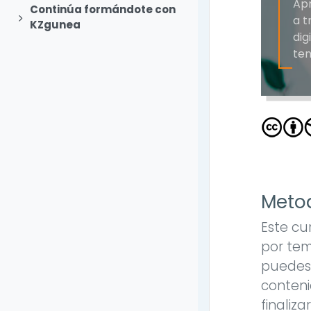
Apr
Continúa formándote con
Expandir
a t
KZgunea
dig
ten
Metod
Este cu
por tem
puedes 
conteni
finaliza