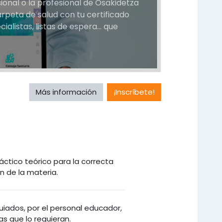
sional o la profesional de Osakidetza
arpeta de salud con tu certificado
cialistas, listas de espera… que
Más información
¡Inscríbete!
áctico teórico para la correcta
 de la materia.
guiados, por el personal educador,
s que lo requieran.