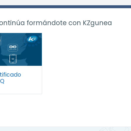
ontinúa formándote con KZgunea
r
tificado
KQ