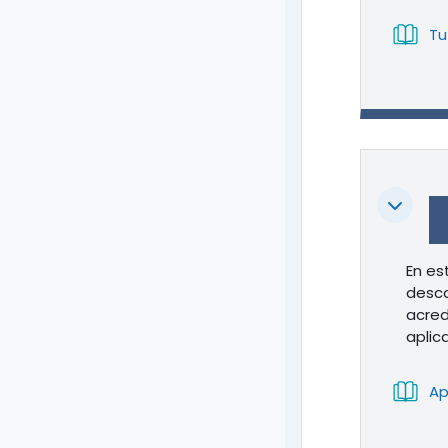
Tu
Colapsa
En es
desca
acred
aplic
Ap