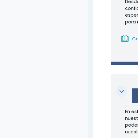
Desde
confi
esper
para 
Co
Colapsa
En es
nuest
podem
nuest