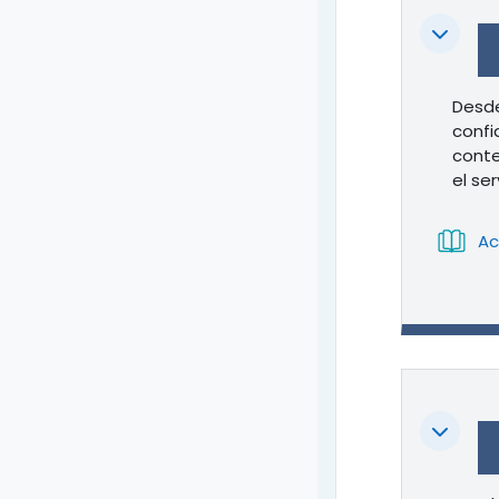
Colapsa
Desde
confi
conte
el se
Ac
Colapsa