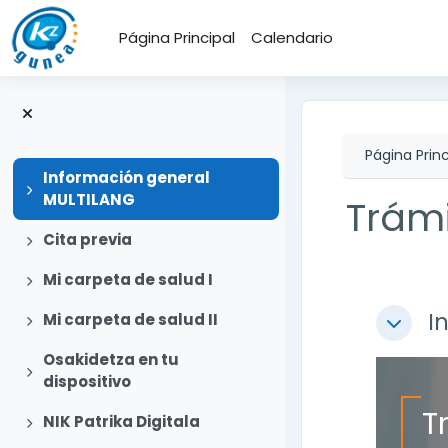
Salta al contenido principal
Página Principal
Calendario
Página Princ
Información general
Expandir
MULTILANG
Trámi
Expandir
Cita previa
Expandir
Mi carpeta de salud I
Perfi
I
Expandir
Mi carpeta de salud II
Colapsa
Osakidetza en tu
Expandir
dispositivo
T
Expandir
NIK Patrika Digitala