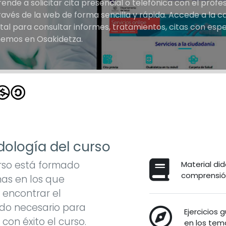
ende a solicitar cita presencial o telefónica con el profe
ravés de la web de forma sencilla y rápida. Accede a la c
ital para consultar informes, tratamientos, citas con espe
emos en Osakidetza.
ología del curso
rso está formado
Material did
comprensión
as en los que
encontrar el
do necesario para
Ejercicios 
r con éxito el curso.
en los tema