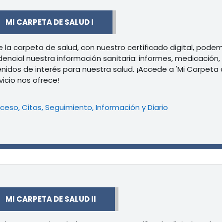
r
MI CARPETA DE SALUD I
 la carpeta de salud, con nuestro certificado digital, pode
dencial nuestra información sanitaria: informes, medicación,
nidos de interés para nuestra salud. ¡Accede a 'Mi Carpeta 
rvicio nos ofrece!
Libro
ceso, Citas, Seguimiento, Información y Diario
r
MI CARPETA DE SALUD II