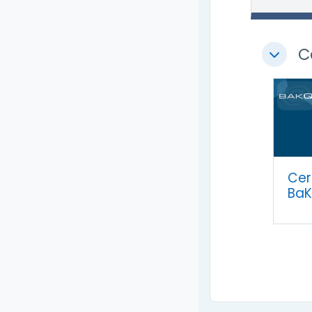
C
Colapsa
Cer
Ba