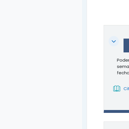
Colapsa
Podem
seman
fecha
Ci