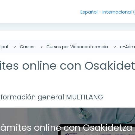
Español - Internacional ‎
ipal
Cursos
Cursos por Videoconferencia
e-Admi
tes online con Osakide
lado de sección
nformación general MULTILANG
r
rámites online con Osakidetza