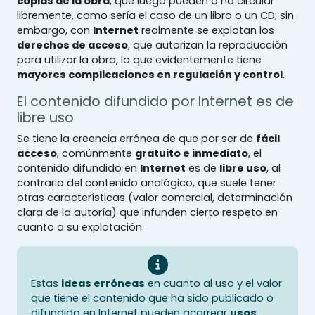
copias de la obra
, que luego pueden o no circular
libremente, como sería el caso de un libro o un CD; sin
embargo, con
Internet
realmente se explotan los
derechos de acceso
, que autorizan la reproducción
para utilizar la obra, lo que evidentemente tiene
mayores complicaciones en regulación y control
.
El contenido difundido por Internet es de
libre uso
Se tiene la creencia errónea de que por ser de
fácil
acceso
, comúnmente
gratuito e inmediato
, el
contenido difundido en
Internet
es de
libre uso
, al
contrario del contenido analógico, que suele tener
otras características (valor comercial, determinación
clara de la autoría) que infunden cierto respeto en
cuanto a su explotación.
Estas
ideas erróneas
en cuanto al uso y el valor
que tiene el contenido que ha sido publicado o
difundido en Internet pueden acarrear
usos