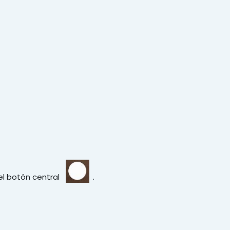
el botón central
.