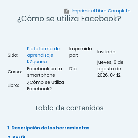
Salta al contenido principal
Imprimir el Libro Completo
¿Cómo se utiliza Facebook?
Plataforma de
Imprimido
Invitado
Sitio:
aprendizaje
por:
KZgunea
jueves, 6 de
Facebook en tu
Día:
agosto de
Curso:
smartphone
2026, 04:12
¿Cómo se utiliza
Libro:
Facebook?
Tabla de contenidos
1. Descripción de las herramientas
2. Perfil