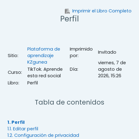
Salta al contenido principal
Imprimir el Libro Completo
Perfil
Plataforma de
Imprimido
Invitado
Sitio:
aprendizaje
por:
KZgunea
viernes, 7 de
TikTok. Aprende
Día:
agosto de
Curso:
esta red social
2026, 15:26
Libro:
Perfil
Tabla de contenidos
1. Perfil
1.1. Editar perfil
1.2. Configuración de privacidad