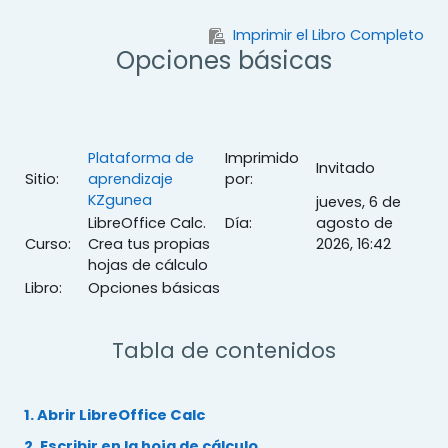
Salta al contenido principal
Imprimir el Libro Completo
Opciones básicas
Plataforma de
Imprimido
Invitado
Sitio:
aprendizaje
por:
KZgunea
jueves, 6 de
LibreOffice Calc.
Día:
agosto de
Curso:
Crea tus propias
2026, 16:42
hojas de cálculo
Libro:
Opciones básicas
Tabla de contenidos
1. Abrir LibreOffice Calc
2. Escribir en la hoja de cálculo