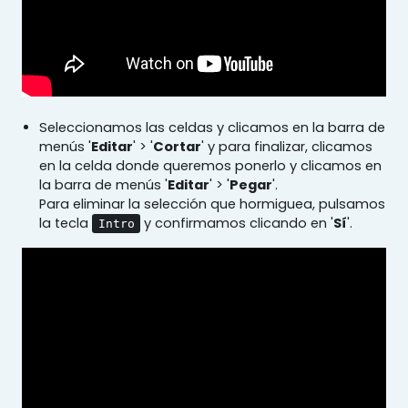
Seleccionamos las celdas y clicamos en la barra de
menús '
Editar
' > '
Cortar
' y para finalizar, clicamos
en la celda donde queremos ponerlo y clicamos en
la barra de menús '
Editar
' > '
Pegar
'.
Para eliminar la selección que hormiguea, pulsamos
la tecla
y confirmamos clicando en '
Sí
'.
Intro