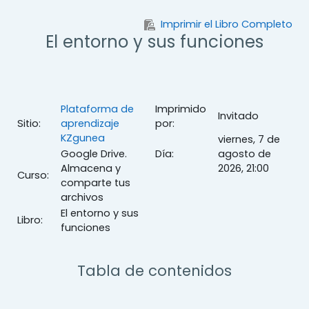
Salta al contenido principal
Imprimir el Libro Completo
El entorno y sus funciones
Plataforma de
Imprimido
Invitado
Sitio:
aprendizaje
por:
KZgunea
viernes, 7 de
Google Drive.
Día:
agosto de
Almacena y
2026, 21:00
Curso:
comparte tus
archivos
El entorno y sus
Libro:
funciones
Tabla de contenidos