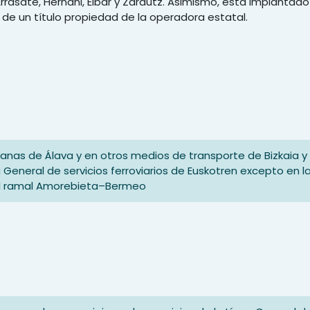
rrasate, Hernani, Eibar y Zarautz. Asimismo, está implantado
e un título propiedad de la operadora estatal.
banas de Álava y en otros medios de transporte de Bizkaia y
nea General de servicios ferroviarios de Euskotren excepto en 
 el ramal Amorebieta–Bermeo