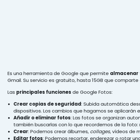
Salta al contenido principal
Es una herramienta de Google que permite
almacenar
Gmail. Su servicio es gratuito, hasta 15GB que comparte
Las
principales funciones
de Google Fotos:
Crear copias de seguridad
: Subida automática des
dispositivos. Los cambios que hagamos se aplicarán en
Añadir o eliminar fotos
: Las fotos se organizan au
también buscarlas con lo que recordemos de la foto: 
Crear
: Podemos crear álbumes,
collages
, vídeos de 
Editar fotos
: Podemos recortar, enderezar o rotar un