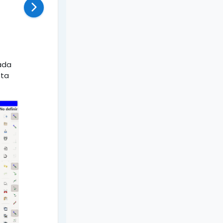
ada
sta