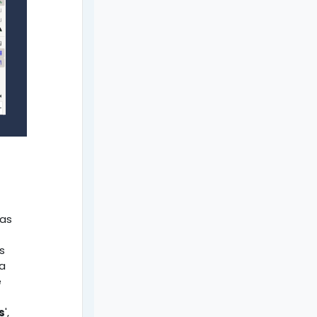
ñas
s
la
e
s
',