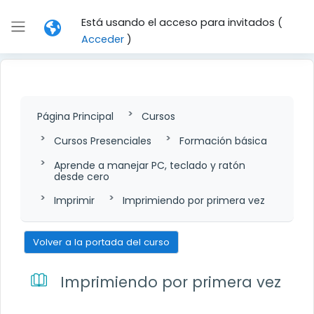
Salta al contenido principal
Está usando el acceso para invitados (
Panel lateral
Acceder
)
Página Principal
Cursos
Cursos Presenciales
Formación básica
Aprende a manejar PC, teclado y ratón
desde cero
Imprimir
Imprimiendo por primera vez
Volver a la portada del curso
Imprimiendo por primera vez