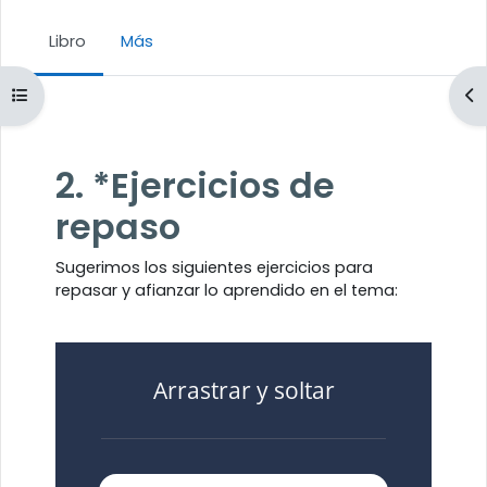
Libro
Más
Abrir índice del curso
Ab
Requisitos de finalización
2. *Ejercicios de
repaso
Sugerimos los siguientes ejercicios para
repasar y afianzar lo aprendido en el tema: