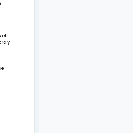
.
 el
ora y
ue