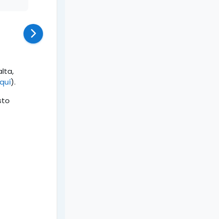
lta,
quí
).
sto