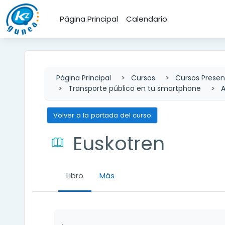
Salta al contenido principal
Página Principal
Calendario
Página Principal
Cursos
Cursos Presen
Transporte público en tu smartphone
A
Volver a la portada del curso
Euskotren
Libro
Más
Requisitos de finalización
.