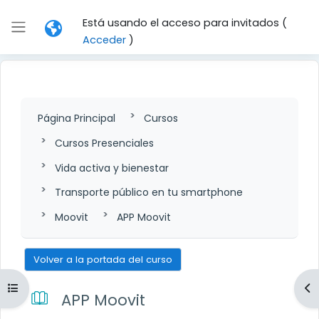
Salta al contenido principal
Está usando el acceso para invitados (
Panel lateral
Acceder
)
Página Principal
Cursos
Cursos Presenciales
Vida activa y bienestar
Transporte público en tu smartphone
Moovit
APP Moovit
Volver a la portada del curso
Abrir índice del curso
Ab
APP Moovit