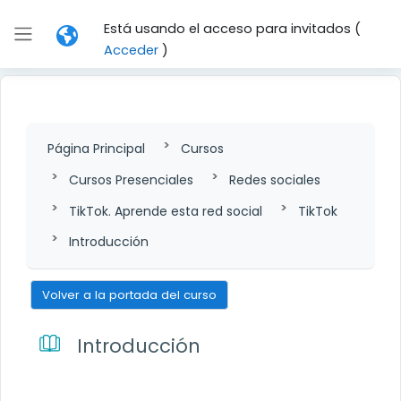
Salta al contenido principal
Está usando el acceso para invitados (
Panel lateral
Acceder
)
Página Principal
Cursos
Cursos Presenciales
Redes sociales
TikTok. Aprende esta red social
TikTok
Introducción
Volver a la portada del curso
Introducción