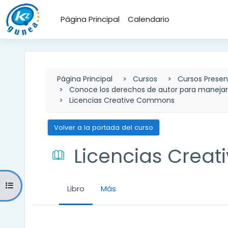
Salta al contenido principal
Página Principal
Calendario
Página Principal
Cursos
Cursos Presen
Conoce los derechos de autor para manejart
Licencias Creative Commons
Volver a la portada del curso
Licencias Crea
Abrir índice del curso
Libro
Más
Requisitos de finalización