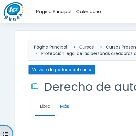
Salta al contenido principal
Página Principal
Calendario
Página Principal
Cursos
Cursos Presen
Protección legal de las personas creadoras 
Volver a la portada del curso
Derecho de aut
Libro
Más
Requisitos de finalización
Abrir índice del curso