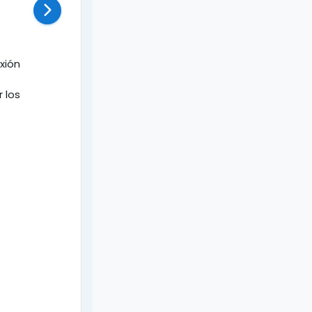
xión
 los