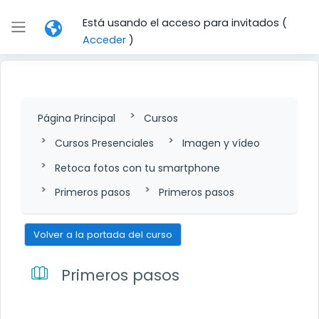
Salta al contenido principal
Está usando el acceso para invitados (
Panel lateral
Acceder
)
Página Principal
Cursos
Cursos Presenciales
Imagen y vídeo
Retoca fotos con tu smartphone
Primeros pasos
Primeros pasos
Volver a la portada del curso
Primeros pasos