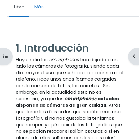
Libro
Más
Requisitos de finalización
1. Introducción
Abrir índice del curso
Ab
Hoy en día los
smartphones
han dejado a un
lado las cámaras de fotografía, siendo cada
día mayor el uso que se hace de la cámara del
teléfono. Hace unos años íbamos cargados
con la cámara de fotos, los carretes... Sin
embargo, en la actualidad esto no es
necesario, ya que los
smartphones
actuales
disponen de cámaras de gran calidad
. Atrás
quedaron los días en los que sacábamos una
fotografía y si no nos gustaba la teníamos
que romper, y qué decir de las fotografías que
no se podían retocar si salían oscuras o si en
alguna de ellas salíamos con los 'ojos rojos'...