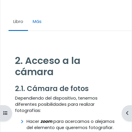
Libro
Más
Requisitos de finalización
2. Acceso a la
cámara
2.1. Cámara de fotos
Dependiendo del dispositivo, tenemos
diferentes posibilidades para realizar
fotografías:
Abrir índice del curso
Ab
Hacer
zoom
para acercarnos o alejarnos
del elemento que queremos fotografiar.