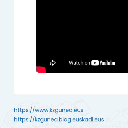
https://www.kzgunea.eus
https://kzgunea.blog.euskadi.eus