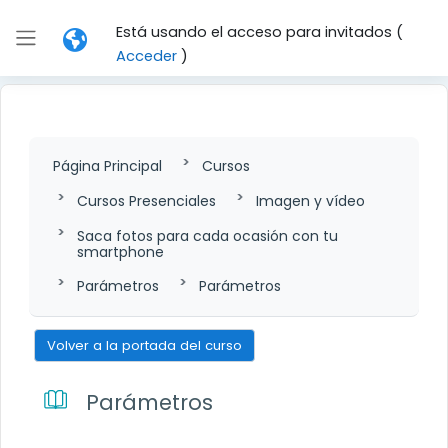
Salta al contenido principal
Está usando el acceso para invitados (
Panel lateral
Acceder
)
Página Principal
Cursos
Cursos Presenciales
Imagen y vídeo
Saca fotos para cada ocasión con tu
smartphone
Parámetros
Parámetros
Volver a la portada del curso
Parámetros