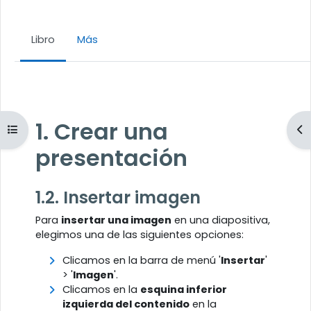
Libro
Más
Requisitos de finalización
1. Crear una
Abrir índice del curso
Ab
presentación
1.2. Insertar imagen
Para
insertar una imagen
en una diapositiva,
elegimos una de las siguientes opciones:
Clicamos en la barra de menú '
Insertar
'
> '
Imagen
'.
Clicamos en la
esquina inferior
izquierda del contenido
en la