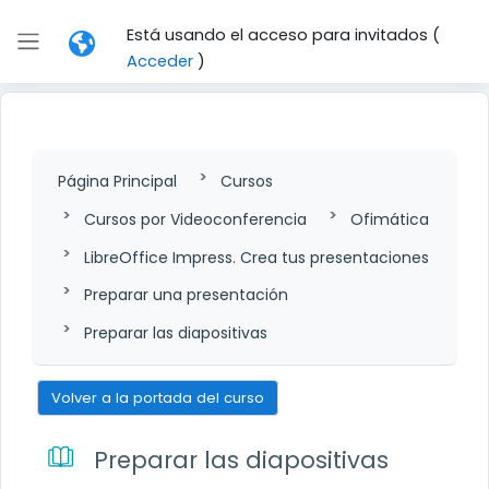
Salta al contenido principal
Está usando el acceso para invitados (
Panel lateral
Acceder
)
Página Principal
Cursos
Cursos por Videoconferencia
Ofimática
LibreOffice Impress. Crea tus presentaciones
Preparar una presentación
Preparar las diapositivas
Volver a la portada del curso
Preparar las diapositivas