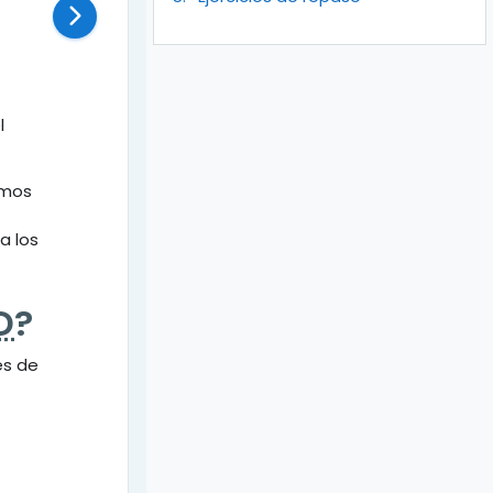
l
emos
a los
D
?
es de