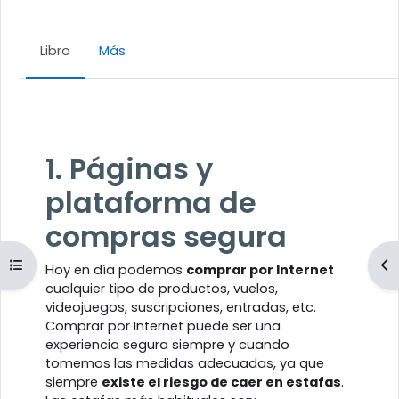
Libro
Más
Requisitos de finalización
1. Páginas y
plataforma de
compras segura
Abrir índice del curso
Ab
Hoy en día podemos
comprar por Internet
cualquier tipo de productos, vuelos,
videojuegos, suscripciones, entradas, etc.
Comprar por Internet puede ser una
experiencia segura siempre y cuando
tomemos las medidas adecuadas, ya que
siempre
existe el riesgo de caer en estafas
.