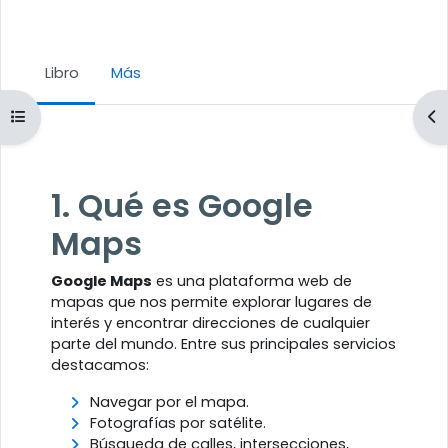
Libro
Más
Abrir índice del curso
Ab
Requisitos de finalización
1. Qué es Google
Maps
Google Maps
es una plataforma web de
mapas que nos permite explorar lugares de
interés y encontrar direcciones de cualquier
parte del mundo. Entre sus principales servicios
destacamos:
Navegar por el mapa.
Fotografías por satélite.
Búsqueda de calles, intersecciones,