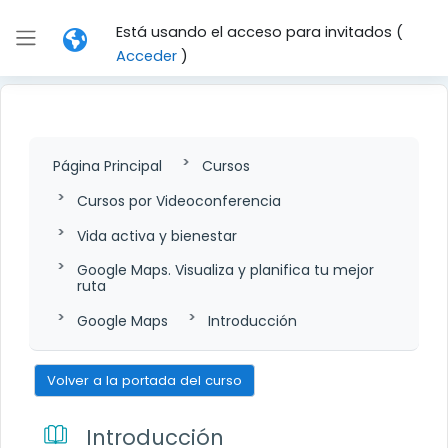
Salta al contenido principal
Está usando el acceso para invitados (
Panel lateral
Acceder
)
Página Principal
Cursos
Cursos por Videoconferencia
Vida activa y bienestar
Google Maps. Visualiza y planifica tu mejor
ruta
Google Maps
Introducción
Volver a la portada del curso
Introducción