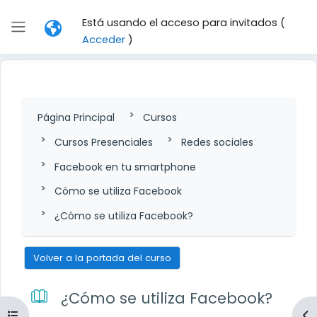
Salta al contenido principal
Está usando el acceso para invitados (
Panel lateral
Acceder
)
Página Principal
Cursos
Cursos Presenciales
Redes sociales
Facebook en tu smartphone
Cómo se utiliza Facebook
¿Cómo se utiliza Facebook?
Volver a la portada del curso
¿Cómo se utiliza Facebook?
Abrir índice del curso
Ab