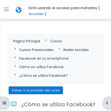
Salta al contenido principal
Está usando el acceso para invitados (
Panel lateral
Acceder
)
Página Principal
Cursos
Cursos Presenciales
Redes sociales
Facebook en tu smartphone
Cómo se utiliza Facebook
¿Cómo se utiliza Facebook?
Volver a la portada del curso
Abrir índice del curso
Ab
¿Cómo se utiliza Facebook?