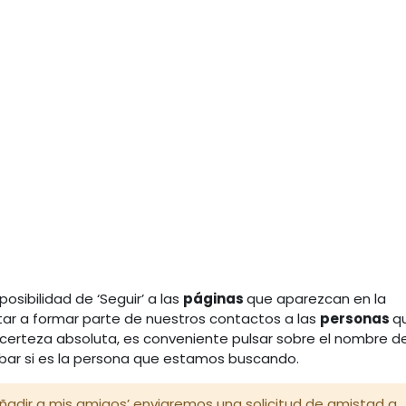
osibilidad de ‘Seguir’ a las
páginas
que aparezcan en la
itar a formar parte de nuestros contactos a las
personas
q
certeza absoluta, es conveniente pulsar sobre el nombre d
obar si es la persona que estamos buscando.
adir a mis amigos’ enviaremos una solicitud de amistad a