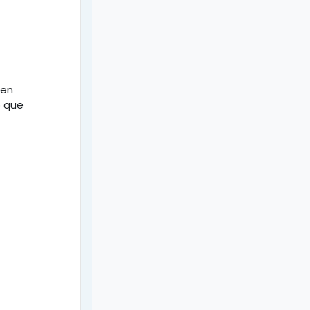
den
o que