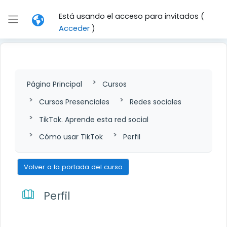
Salta al contenido principal
Está usando el acceso para invitados (
Panel lateral
Acceder
)
Página Principal
Cursos
Cursos Presenciales
Redes sociales
TikTok. Aprende esta red social
Cómo usar TikTok
Perfil
Volver a la portada del curso
Perfil