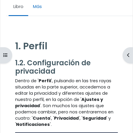
Libro
Más
Requisitos de finalización
1. Perfil
Abrir índice del curso
Ab
1.2. Configuración de
privacidad
Dentro de '
Perfil
', pulsando en las tres rayas
situadas en la parte superior, accedemos a
editar la privacidad y diferentes ajustes de
nuestro perfil, en la opción de '
Ajustes y
privacidad
'. Son muchos los ajustes que
podemos cambiar, pero nos centraremos en
cuatro: '
Cuenta
', '
Privacidad
', '
Seguridad
' y
'
Notificaciones
'.