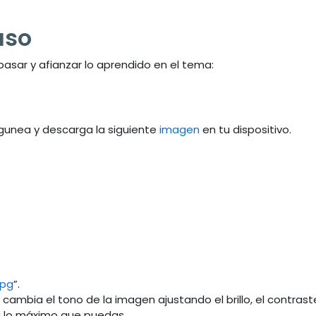
aso
pasar y afianzar lo aprendido en el tema:
gunea y descarga la siguiente
imagen
en tu dispositivo.
jpg
”.
ambia el tono de la imagen ajustando el brillo, el contraste
a lo máximo que puedas.