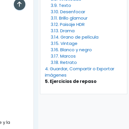
3.9. Texto
3.10. Desenfocar
3.11. Brillo glamour
3.12. Paisaje HDR
3.13. Drama
3.14. Grano de película
3.15. Vintage
3.16. Blanco y negro
3.17. Marcos
3.18. Retrato
4. Guardar, Compartir o Exportar
imágenes
5. Ejercicios de repaso
 y la