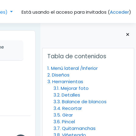
Está usando el acceso para invitados (
Acceder
)
(es)‎
ne
Bloques
Salta Tabla de contenidos
Tabla de contenidos
1. Menú lateral /Inferior
2. Diseños
3. Herramientas
3.1. Mejorar foto
3.2. Detalles
3.3. Balance de blancos
3.4. Recortar
3.5. Girar
3.6. Pincel
3.7. Quitamanchas
3.8. Viñeteado